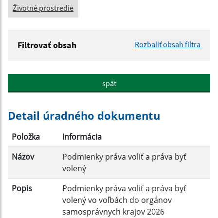
Životné prostredie
Filtrovať obsah
Rozbaliť obsah filtra
Názov:
späť
Popis:
Detail úradného dokumentu
Dátum zverejnenia od:
Položka
Informácia
Názov
Podmienky práva voliť a práva byť
Dátum zverejnenia do:
volený
Popis
Podmienky práva voliť a práva byť
volený vo voľbách do orgánov
Filtrovať
Reset
samosprávnych krajov 2026