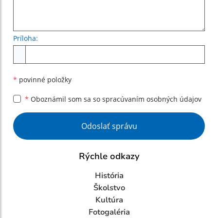
Príloha:
Príloha
*
povinné položky
*
Oboznámil som sa so
spracúvaním osobných údajov
Google reCaptcha Response
Odoslať správu
Rýchle odkazy
História
Školstvo
Kultúra
Fotogaléria