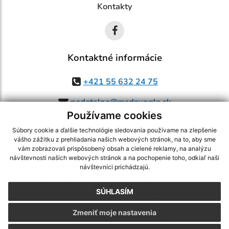
Kontakty
Kontaktné informácie
+421 55 632 24 75
podatelna@mcdzungla.sk
Používame cookies
Súbory cookie a ďalšie technológie sledovania používame na zlepšenie
vášho zážitku z prehliadania našich webových stránok, na to, aby sme
využite možnosť získavania aktuálnych informácií s využitím RSS
,
vám zobrazovali prispôsobený obsah a cielené reklamy, na analýzu
CMS systém (redakčný) systém ECHELON 2,
Mapa stránok
,
web portál
,
návštevnosti našich webových stránok a na pochopenie toho, odkiaľ naši
návštevníci prichádzajú.
webhosting
,
webex.digital, s.r.o.
,
domény
,
registrácia domény
,
spoločnosť webex.digital, s.r.o.
,
technický prevádzkovateľ
SÚHLASÍM
Posledná aktualizácia:
05.08.2026
Zmeniť moje nastavenia
Vytlačiť stránku
|
Vyhlásenie o prístupnosti
Autorské práva
|
Cookies