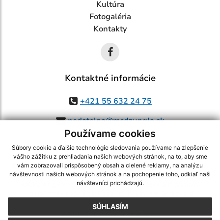
Kultúra
Fotogaléria
Kontakty
Kontaktné informácie
+421 55 632 24 75
podatelna@mcdzungla.sk
Používame cookies
Súbory cookie a ďalšie technológie sledovania používame na zlepšenie
vášho zážitku z prehliadania našich webových stránok, na to, aby sme
využite možnosť získavania aktuálnych informácií s využitím RSS
,
vám zobrazovali prispôsobený obsah a cielené reklamy, na analýzu
CMS systém (redakčný) systém ECHELON 2,
Mapa stránok
,
web portál
,
návštevnosti našich webových stránok a na pochopenie toho, odkiaľ naši
návštevníci prichádzajú.
webhosting
,
webex.digital, s.r.o.
,
domény
,
registrácia domény
,
spoločnosť webex.digital, s.r.o.
,
technický prevádzkovateľ
SÚHLASÍM
Posledná aktualizácia:
05.08.2026