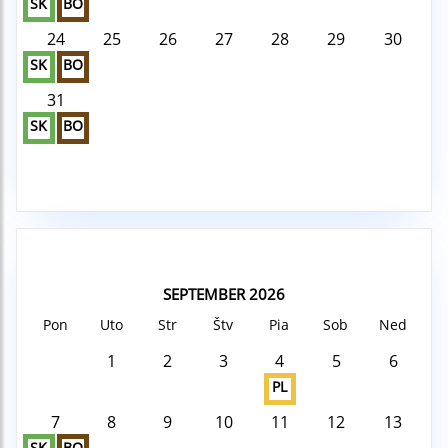
SK
BO
24
25
26
27
28
29
30
SK
BO
31
SK
BO
SEPTEMBER 2026
Pon
Uto
Str
Štv
Pia
Sob
Ned
1
2
3
4
5
6
PL
7
8
9
10
11
12
13
SK
BO