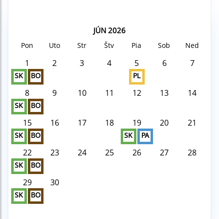
JÚN 2026
Pon
Uto
Str
Štv
Pia
Sob
Ned
1
2
3
4
5
6
7
SK
BO
PL
8
9
10
11
12
13
14
SK
BO
15
16
17
18
19
20
21
SK
BO
SK
PA
22
23
24
25
26
27
28
SK
BO
29
30
SK
BO