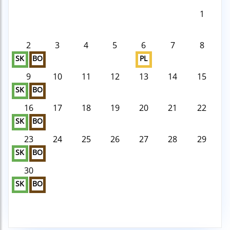
1
2
3
4
5
6
7
8
SK
BO
PL
9
10
11
12
13
14
15
SK
BO
16
17
18
19
20
21
22
SK
BO
23
24
25
26
27
28
29
SK
BO
30
SK
BO