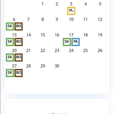
1
2
3
4
5
PL
6
7
8
9
10
11
12
SK
BO
13
14
15
16
17
18
19
SK
BO
SK
PA
20
21
22
23
24
25
26
SK
BO
27
28
29
30
SK
BO