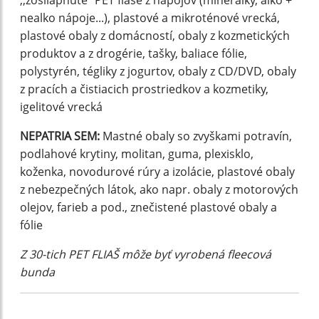
,,zošliapnuté” PET fľaše z nápojov (minerálky, alko +
nealko nápoje...), plastové a mikroténové vrecká,
plastové obaly z domácností, obaly z kozmetických
produktov a z drogérie, tašky, baliace fólie,
polystyrén, tégliky z jogurtov, obaly z CD/DVD, obaly
z pracích a čistiacich prostriedkov a kozmetiky,
igelitové vrecká
NEPATRIA SEM:
Mastné obaly so zvyškami potravín,
podlahové krytiny, molitan, guma, plexisklo,
koženka, novodurové rúry a izolácie, plastové obaly
z nebezpečných látok, ako napr. obaly z motorových
olejov, farieb a pod., znečistené plastové obaly a
fólie
Z 30-tich PET FLIAŠ môže byť vyrobená fleecová
bunda