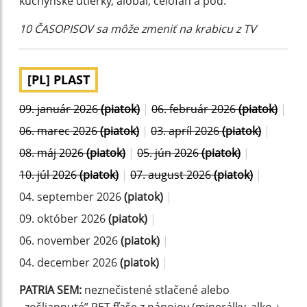
kuchynské utierky, alobal, celofán a pod.
10 ČASOPISOV sa môže zmeniť na krabicu z TV
[PL] PLAST
09. január 2026
(piatok)
|
06. február 2026
(piatok)
|
06. marec 2026
(piatok)
|
03. apríl 2026
(piatok)
|
08. máj 2026
(piatok)
|
05. jún 2026
(piatok)
|
10. júl 2026
(piatok)
|
07. august 2026
(piatok)
|
04. september 2026
(piatok)
|
09. október 2026
(piatok)
|
06. november 2026
(piatok)
|
04. december 2026
(piatok)
|
PATRIA SEM:
neznečistené stlačené alebo