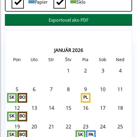
Papier
Sklo
Exportovať ako PDF
JANUÁR 2026
Pon
Uto
Str
Štv
Pia
Sob
Ned
1
2
3
4
5
6
7
8
9
10
11
SK
BO
PL
12
13
14
15
16
17
18
SK
BO
19
20
21
22
23
24
25
SK
BO
SK
PA