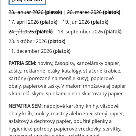
23. január 2026
(piatok)
|
20. marec 2026
(piatok)
|
17. apríl 2026
(piatok)
|
19. jún 2026
(piatok)
|
24. júl 2026
(piatok)
|
18. september 2026
(piatok)
|
23. október 2026
(piatok)
|
11. december 2026
(piatok)
|
PATRIA SEM:
noviny, časopisy, kancelársky papier,
zošity, reklamné letáky, katalógy, stlačené krabice,
kartóny (porezané na menšie kusy), papierové
obaly, papierové tašky. V malom množstve aj papier
s kancelárskymi spinkami alebo skartovaný papier.
NEPATRIA SEM:
nápojové kartóny, knihy, väzbové
obaly kníh, mokrý, mastný alebo znečistený papier,
asfaltový a dechtový papier, použité plienky a
hygienické potreby, papierové vreckovky, servítky,