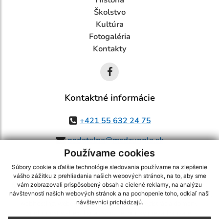
História
Školstvo
Kultúra
Fotogaléria
Kontakty
Kontaktné informácie
+421 55 632 24 75
podatelna@mcdzungla.sk
Používame cookies
Súbory cookie a ďalšie technológie sledovania používame na zlepšenie
vášho zážitku z prehliadania našich webových stránok, na to, aby sme
využite možnosť získavania aktuálnych informácií s využitím RSS
,
vám zobrazovali prispôsobený obsah a cielené reklamy, na analýzu
návštevnosti našich webových stránok a na pochopenie toho, odkiaľ naši
CMS systém (redakčný) systém ECHELON 2,
Mapa stránok
,
web portál
,
návštevníci prichádzajú.
webhosting
,
webex.digital, s.r.o.
,
domény
,
registrácia domény
,
spoločnosť webex.digital, s.r.o.
,
technický prevádzkovateľ