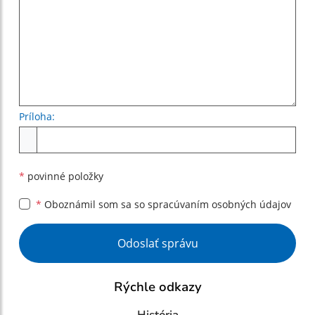
Príloha:
Príloha
*
povinné položky
*
Oboznámil som sa so
spracúvaním osobných údajov
Google reCaptcha Response
Odoslať správu
Rýchle odkazy