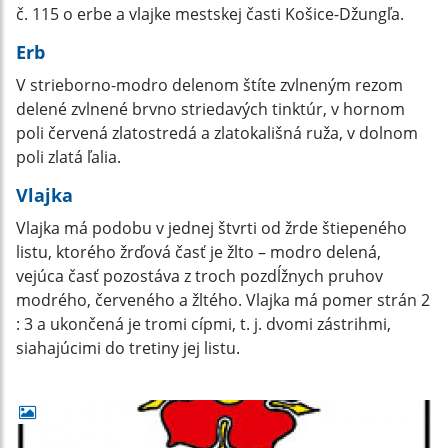
č. 115 o erbe a vlajke mestskej časti Košice-Džungľa.
Erb
V strieborno-modro delenom štíte zvlneným rezom
delené zvlnené brvno striedavých tinktúr, v hornom
poli červená zlatostredá a zlatokališná ruža, v dolnom
poli zlatá ľalia.
Vlajka
Vlajka má podobu v jednej štvrti od žrde štiepeného
listu, ktorého žrďová časť je žlto – modro delená,
vejúca časť pozostáva z troch pozdĺžnych pruhov
modrého, červeného a žltého. Vlajka má pomer strán 2
: 3 a ukončená je tromi cípmi, t. j. dvomi zástrihmi,
siahajúcimi do tretiny jej listu.