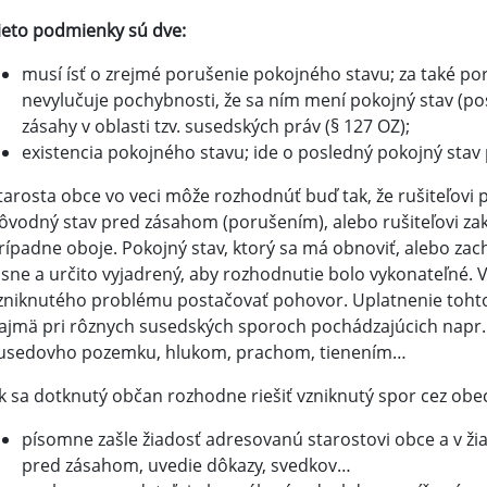
ieto podmienky sú dve:
musí ísť o zrejmé porušenie pokojného stavu; za také por
nevylučuje pochybnosti, že sa ním mení pokojný stav (pos
zásahy v oblasti tzv. susedských práv (§ 127 OZ);
existencia pokojného stavu; ide o posledný pokojný sta
tarosta obce vo veci môže rozhodnúť buď tak, že rušiteľovi 
ôvodný stav pred zásahom (porušením), alebo rušiteľovi za
rípadne oboje. Pokojný stav, ktorý sa má obnoviť, alebo zac
asne a určito vyjadrený, aby rozhodnutie bolo vykonateľné. 
zniknutého problému postačovať pohovor. Uplatnenie toht
ajmä pri rôznych susedských sporoch pochádzajúcich napr.
usedovho pozemku, hlukom, prachom, tienením…
k sa dotknutý občan rozhodne riešiť vzniknutý spor cez ob
písomne zašle žiadosť adresovanú starostovi obce a v ž
pred zásahom, uvedie dôkazy, svedkov…