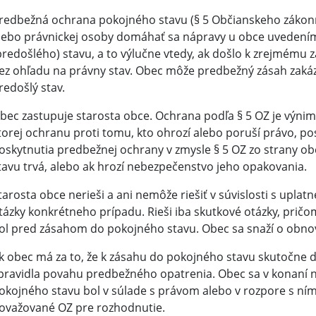
redbežná ochrana pokojného stavu (§ 5 Občianskeho zákonní
lebo právnickej osoby domáhať sa nápravy u obce uvedení
predošlého) stavu, a to výlučne vtedy, ak došlo k zrejmému
ez ohľadu na právny stav. Obec môže predbežný zásah zakáz
redošlý stav.
bec zastupuje starosta obce. Ochrana podľa § 5 OZ je výnim
torej ochranu proti tomu, kto ohrozí alebo poruší právo, 
oskytnutia predbežnej ochrany v zmysle § 5 OZ zo strany ob
tavu trvá, alebo ak hrozí nebezpečenstvo jeho opakovania.
tarosta obce nerieši a ani nemôže riešiť v súvislosti s upl
tázky konkrétneho prípadu. Rieši iba skutkové otázky, pričo
ol pred zásahom do pokojného stavu. Obec sa snaží o obn
k obec má za to, že k zásahu do pokojného stavu skutočne 
pravidla povahu predbežného opatrenia. Obec sa v konaní n
okojného stavu bol v súlade s právom alebo v rozpore s ním.
ovažované OZ pre rozhodnutie.