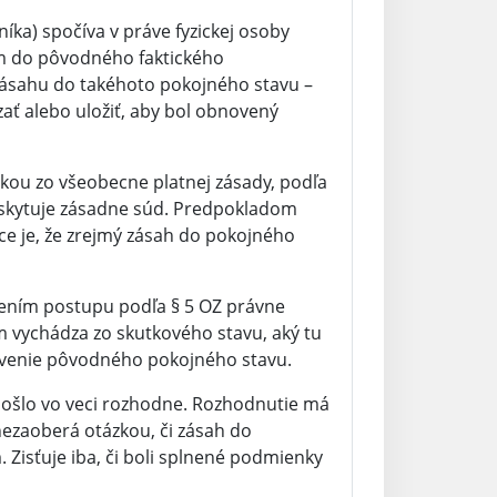
ka) spočíva v práve fyzickej osoby
m do pôvodného faktického
 zásahu do takéhoto pokojného stavu –
ať alebo uložiť, aby bol obnovený
kou zo všeobecne platnej zásady, podľa
poskytuje zásadne súd. Predpokladom
ce je, že zrejmý zásah do pokojného
atnením postupu podľa § 5 OZ právne
m vychádza zo skutkového stavu, aký tu
ovenie pôvodného pokojného stavu.
došlo vo veci rozhodne. Rozhodnutie má
ezaoberá otázkou, či zásah do
 Zisťuje iba, či boli splnené podmienky