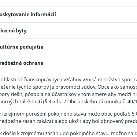
oskytovanie informácií
becné byty
ultúrne podujatie
redbežná ochrana
 oblasti občianskoprávnych vzťahov vzniká množstvo sporov 
iešenie týchto sporov je právomoci súdov. Obce ako samos
pory riešiť, pôsobia na účastníkov v tom smere aby medzi n
porných záležitostí (§ 3 ods. 2 Občianskeho zákonníka č. 40/
ri zrejmom porušení pokojného stavu môže obec podľa § 5
redbežne zásah zakázať alebo uložiť aby bol obnovený predo
k došlo k zrejmému zásahu do pokojného stavu, možno sa 