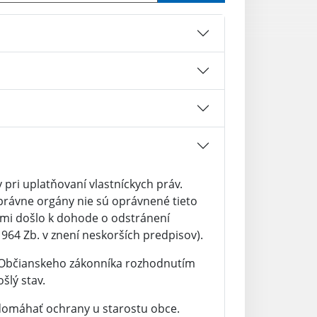
pri uplatňovaní vlastníckych práv.
právne orgány nie sú oprávnené tieto
imi došlo k dohode o odstránení
1964 Zb. v znení neskorších predpisov).
 Občianskeho zákonníka rozhodnutím
šlý stav.
domáhať ochrany u starostu obce.