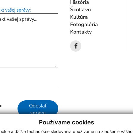
História
Text vašej správy...
Školstvo
xt vašej správy:
Kultúra
Fotogaléria
Kontakty
Google reCaptcha Response
Odoslať
ím
správu
Používame cookies
okie a ďalšie technológie sledovania používame na zlepšenie vášho