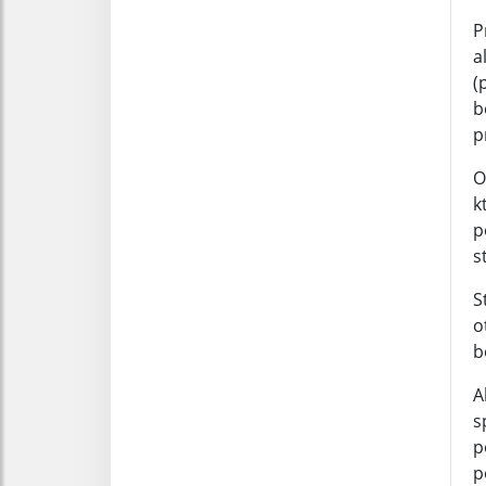
P
a
(
b
p
O
k
p
s
S
o
b
A
s
p
p