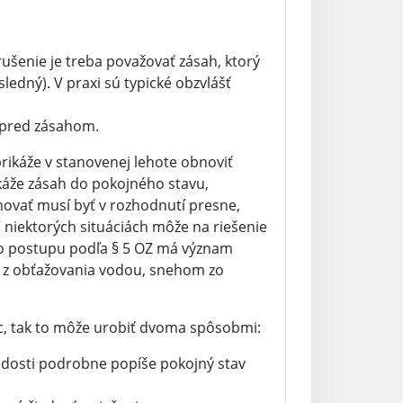
ušenie je treba považovať zásah, ktorý
ledný). V praxi sú typické obzvlášť
v pred zásahom.
prikáže v stanovenej lehote obnoviť
káže zásah do pokojného stavu,
hovať musí byť v rozhodnutí presne,
V niektorých situáciách môže na riešenie
o postupu podľa § 5 OZ má význam
 z obťažovania vodou, snehom zo
ec, tak to môže urobiť dvoma spôsobmi:
iadosti podrobne popíše pokojný stav