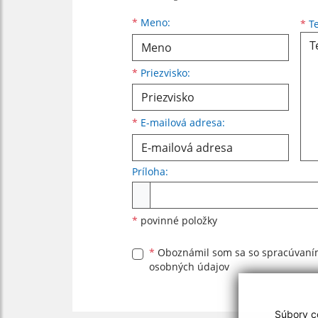
Meno
Priezvisko
E-mailová adresa
*
Meno:
*
Te
*
Priezvisko:
*
E-mailová adresa:
Príloha:
Príloha
*
povinné položky
*
Oboznámil som sa so
spracúvan
osobných údajov
Súbory co