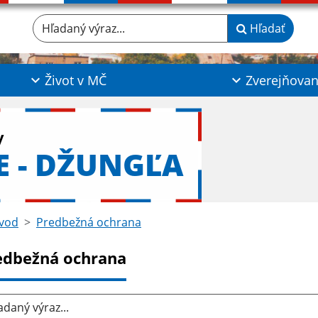
Hľadaný výraz...
Hľadať
Život v MČ
Zverejňovan
y
E - DŽUNGĽA
vod
Predbežná ochrana
edbežná ochrana
aný výraz...