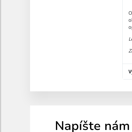
O
o
o
L
Z
V
Napíšte nám