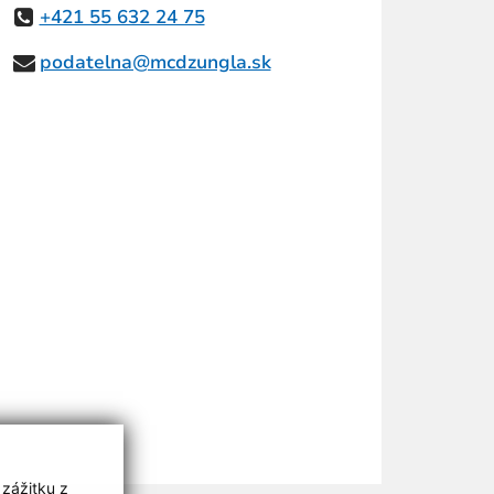
+421 55 632 24 75
podatelna@mcdzungla.sk
 zážitku z