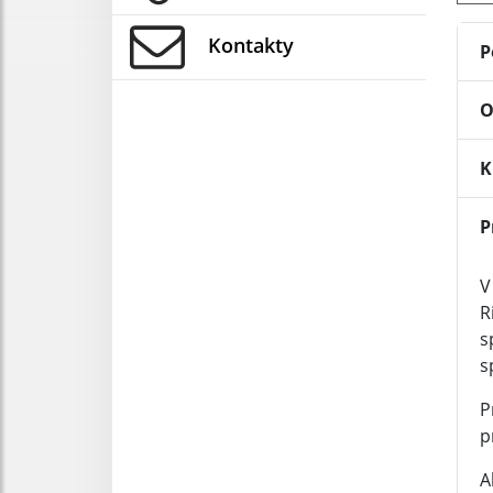
Kontakty
P
O
K
P
V
R
s
s
P
p
A