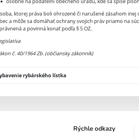
osobne na podateľni obecného úradu, kde sa spíše písom
soba, ktorej práva boli ohrozené či narušené zásahom inej 
bec a môže sa domáhať ochrany svojich práv priamo na súde.
právnená a povinná konať podľa § 5 OZ.
egislatíva
ákon č. 40/1964 Zb. (občiansky zákonník)
ybavenie rybárského lístka
Rýchle odkazy