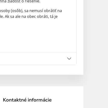
ná žiadosť o riešenie.
osoby (osôb), sa nemusí obrátiť na
 Ak sa ale na obec obráti, tá je
Kontaktné informácie