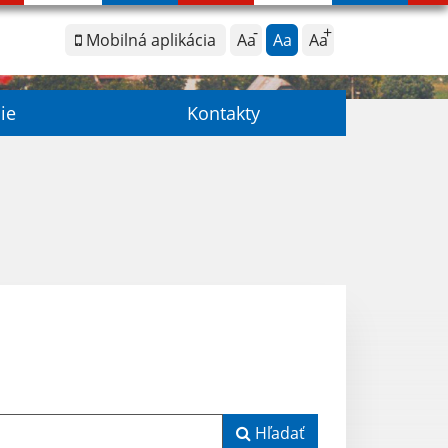
Mobilná aplikácia
Aa
Aa
Aa
ie
Kontakty
Hľadať