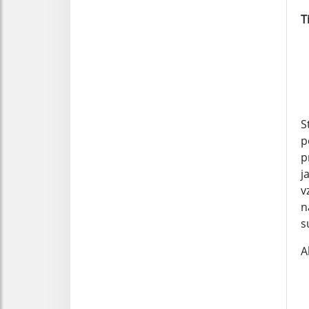
T
S
p
p
j
v
n
s
A