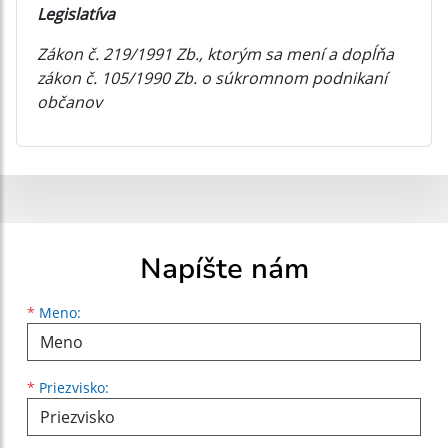
Legislatíva
Zákon č. 219/1991 Zb., ktorým sa mení a dopĺňa
zákon č. 105/1990 Zb. o súkromnom podnikaní
občanov
Napíšte nám
Meno
Priezvisko
E-mailová adresa
*
Meno:
*
Priezvisko: