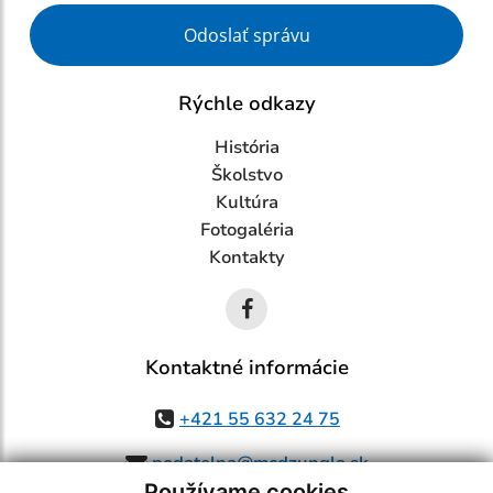
Google reCaptcha Response
Odoslať správu
Rýchle odkazy
História
Školstvo
Kultúra
Fotogaléria
Kontakty
Kontaktné informácie
+421 55 632 24 75
podatelna@mcdzungla.sk
Používame cookies